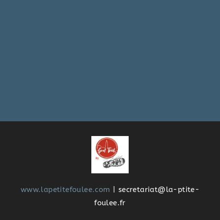
www.lapetitefoulee.com
| secretariat@la-ptite-
foulee.fr