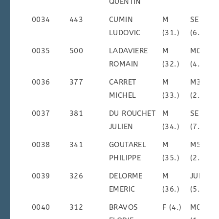
QUENTIN
0034
443
CUMIN
M
SEM
LUDOVIC
(31.)
(6.)
0035
500
LADAVIERE
M
M0M
ROMAIN
(32.)
(4.)
0036
377
CARRET
M
M3M
MICHEL
(33.)
(2.)
0037
381
DU ROUCHET
M
SEM
JULIEN
(34.)
(7.)
0038
341
GOUTAREL
M
M5M
PHILIPPE
(35.)
(2.)
0039
326
DELORME
M
JUM
EMERIC
(36.)
(5.)
0040
312
BRAVOS
F (4.)
M0F