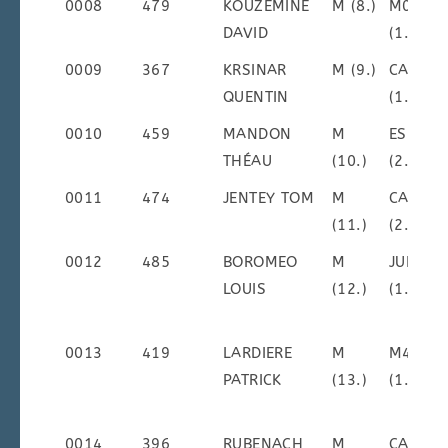
0008
479
KOUZEMINE
M (8.)
M0M
DAVID
(1.)
0009
367
KRSINAR
M (9.)
CAM
QUENTIN
(1.)
0010
459
MANDON
M
ESM
THÉAU
(10.)
(2.)
0011
474
JENTEY TOM
M
CAM
(11.)
(2.)
0012
485
BOROMEO
M
JUM
LOUIS
(12.)
(1.)
0013
419
LARDIERE
M
M4M
PATRICK
(13.)
(1.)
0014
396
RUBENACH
M
CAM