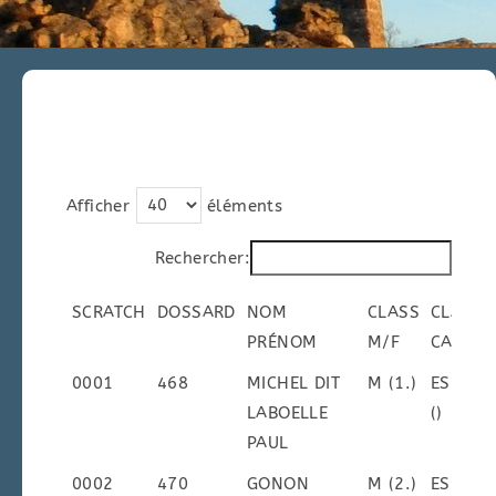
Résultats 10 km
Afficher
éléments
Rechercher:
SCRATCH
DOSSARD
NOM
CLASS
CLASS
PRÉNOM
M/F
CAT
SCRATCH
DOSSARD
NOM
CLASS
CLASS
0001
468
MICHEL DIT
M (1.)
ESM
PRÉNOM
M/F
CAT
LABOELLE
()
PAUL
0002
470
GONON
M (2.)
ESM