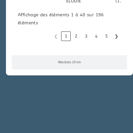
ELODIE
(1.)
Affichage des éléments 1 à 40 sur 196
éléments
❮
1
2
3
4
5
❯
Résultats 20 km