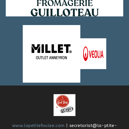
www.lapetitefoulee.com
| secretariat@la-ptite-