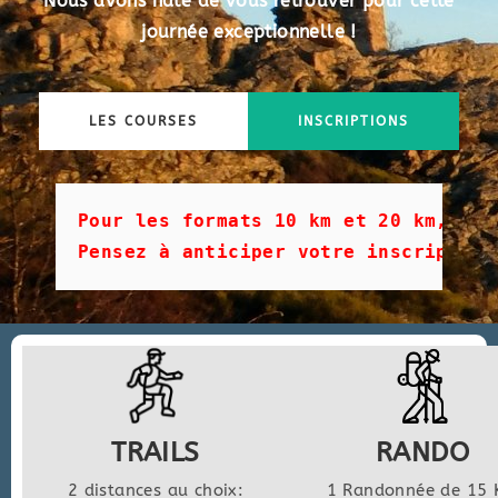
Nous avons hâte de vous retrouver pour cette
journée exceptionnelle !
LES COURSES
INSCRIPTIONS
Pour les formats 10 km et 20 km, il 
Pensez à anticiper votre inscription
TRAILS
RANDO
2 distances au choix:
1 Randonnée de 15