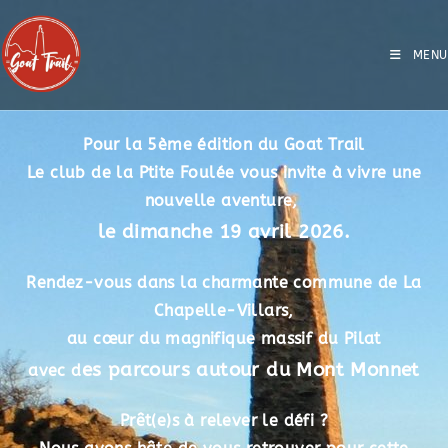
MENU
Pour la 5ème édition du Goat Trail
Le club de la Ptite Foulée vous invite à vivre une
nouvelle aventure,
le dimanche 19 avril 2026.
Rendez-vous dans la charmante commune de La
Chapelle-Villars,
au cœur du magnifique massif du Pilat
es parcours autour du Mont Monnet
avec d
Prêt(e)s à relever le défi ?